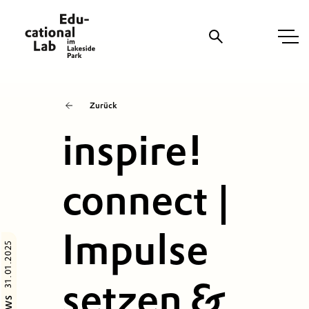
Zurück
Suche
inspire!
connect |
Impulse
31.01.2025
setzen &
NEWS