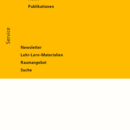
Publikationen
Service
Newsletter
Lehr-Lern-Materialien
Raumangebot
Suche
S
o
c
i
a
l
M
e
d
i
a