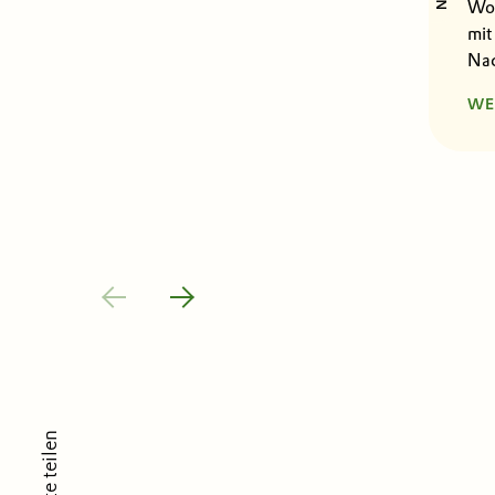
Wor
mit
Nac
WE
Seite teilen