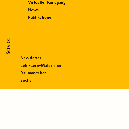
Virtueller Rundgang
News
Publikationen
Service
Newsletter
Lehr-Lern-Materialien
Raumangebot
Suche
S
o
c
i
a
l
M
e
d
i
a