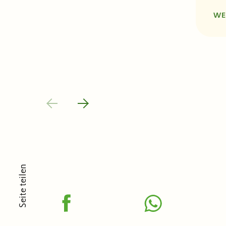
WE
Seite teilen