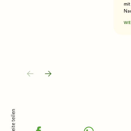
mit
Nac
WE
Seite teilen