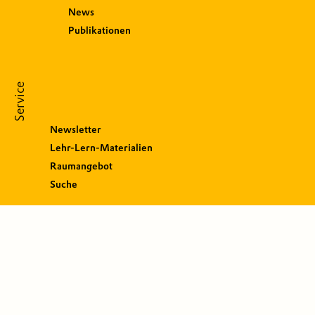
News
Publikationen
Service
Newsletter
Lehr-Lern-Materialien
Raumangebot
Suche
S
o
c
i
a
l
M
e
d
i
a