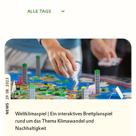
ALLE TAGS
EIL4MINT
KUNSTRAUM LAKESIDE
LABS
LAKESIDE PARK
LANDSCHAFT DES WISSENS
MINT-REGION
UNIVERSITÄT KLAGENFURT
UNTERNEHMEN
VILLACH
29.08. 2023
NEWS
Weltklimaspiel | Ein interaktives Brettplanspiel
rund um das Thema Klimawandel und
Nachhaltigkeit