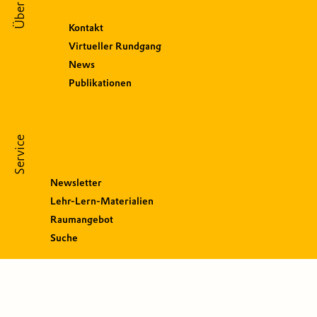
Über uns
Kontakt
Virtueller Rundgang
News
Publikationen
Service
Newsletter
Lehr-Lern-Materialien
Raumangebot
Suche
S
o
c
i
a
l
M
e
d
i
a