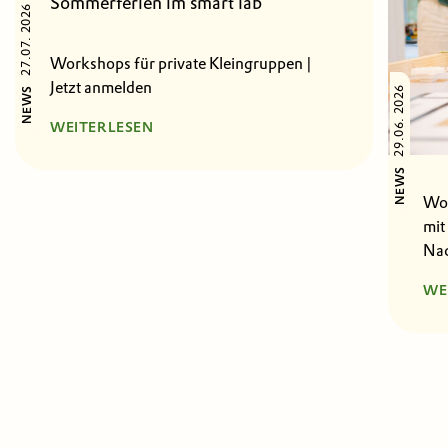
Sommerferien im smart lab
27.07. 2026
Workshops für private Kleingruppen |
Jetzt anmelden
29.06. 2026
NEWS
WEITERLESEN
NEWS
Wor
mit
Nac
WE