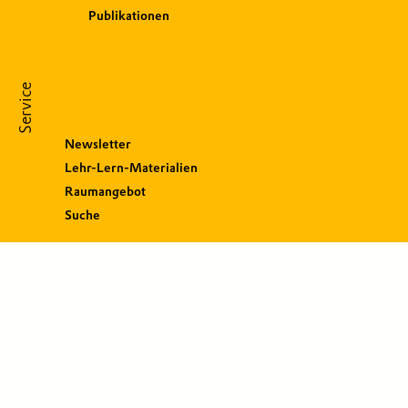
Publikationen
Service
Newsletter
Lehr-Lern-Materialien
Raumangebot
Suche
S
o
c
i
a
l
M
e
d
i
a