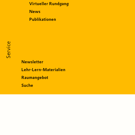
Virtueller Rundgang
News
Publikationen
Service
Newsletter
Lehr-Lern-Materialien
Raumangebot
Suche
S
o
c
i
a
l
M
e
d
i
a