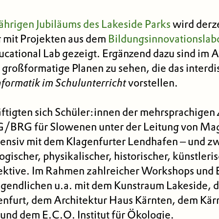
ährigen Jubiläums des Lakeside Parks
wird derze
g mit Projekten aus dem
Bildungsinnovationslab
cational Lab gezeigt. Ergänzend dazu sind im
 großformatige Planen zu sehen, die das interdi
formatik im Schulunterricht
vorstellen.
äftigten sich Schüler:innen der mehrsprachigen 
/BRG für Slowenen unter der Leitung von Mag
ensiv mit dem Klagenfurter Lendhafen – und zw
ogischer, physikalischer, historischer, künstleri
pektive. Im Rahmen zahlreicher Workshops und
ugendlichen u.a. mit dem Kunstraum Lakeside, 
nfurt, dem Architektur Haus Kärnten, dem Kärnt
und dem E.C.O. Institut für Ökologie.