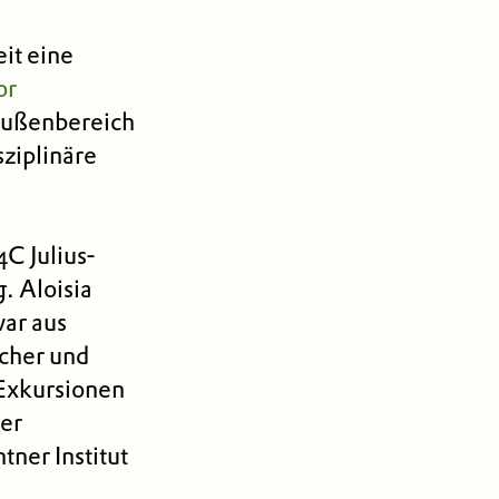
it eine
or
 Außenbereich
sziplinäre
4C Julius-
. Aloisia
ar aus
scher und
 Exkursionen
der
ner Institut