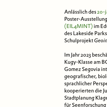
Anlässlich des
20-j
Poster-Ausstellun
(EIL4MINT)
im Edu
des Lakeside Parks
Schulprojekt
Geoin
Im Jahr 2023 besch
Kugy-Klasse am BG
Gomez Segovia int
geografischer, biol
sprachlicher Pers
kooperierten die J
Stadtplanung Klage
für Seenforschung 