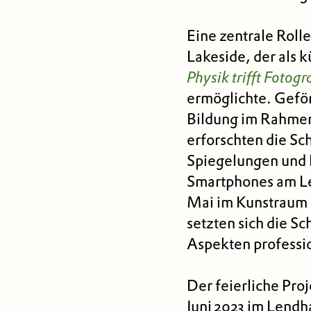
Eine zentrale Roll
Lakeside, der als k
Physik trifft Fotogr
ermöglichte. Gefö
Bildung im Rahm
erforschten die S
Spiegelungen und 
Smartphones am Le
Mai im Kunstraum d
setzten sich die S
Aspekten professio
Der feierliche Pro
Juni 2023 im Lendha