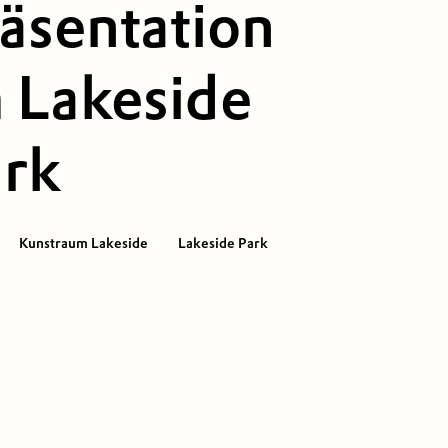
äsentation
 Lakeside
rk
Kunstraum Lakeside
Lakeside Park