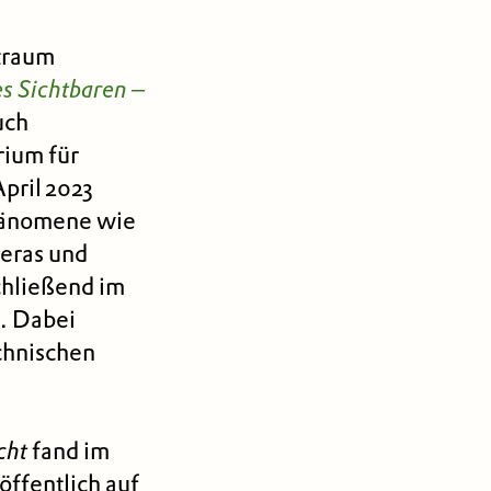
straum
s Sichtbaren –
uch
rium für
April 2023
Phänomene wie
eras und
chließend im
t. Dabei
echnischen
cht
fand im
öffentlich auf