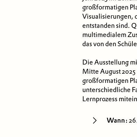
großformatigen Pla
Visualisierungen, 
entstanden sind. 
multimedialem Zus
das von den Schüle
Die Ausstellung mi
Mitte August 2025
großformatigen Pl
unterschiedliche F
Lernprozess mitei
Wann:
26