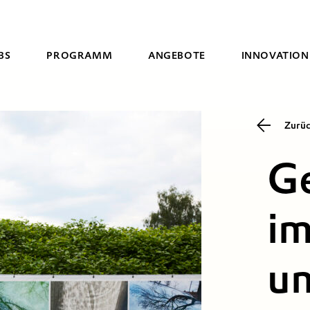
BS
PROGRAMM
ANGEBOTE
INNOVATION
Zurü
Suche
Ge
im
un