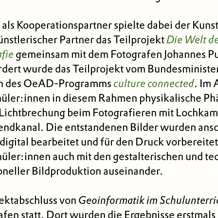
e als Kooperationspartner spielte dabei der Kun
ünstlerischer Partner das Teilprojekt
Die Welt de
afie
gemeinsam mit dem Fotografen Johannes P
rdert wurde das Teilprojekt vom Bundesministe
en des OeAD-Programms
culture connected
. Im 
chüler:innen in diesem Rahmen physikalische 
Lichtbrechung beim Fotografieren mit Lochkam
ndkanal. Die entstandenen Bilder wurden ans
igital bearbeitet und für den Druck vorbereite
chüler:innen auch mit den gestalterischen und t
neller Bildproduktion auseinander.
jektabschluss von
Geoinformatik im Schulunterri
fen statt. Dort wurden die Ergebnisse erstmals 