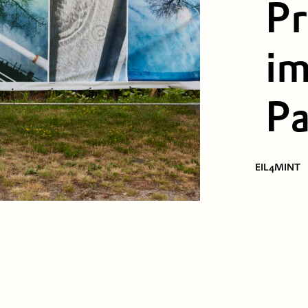
Pr
im
Pa
EIL4MINT