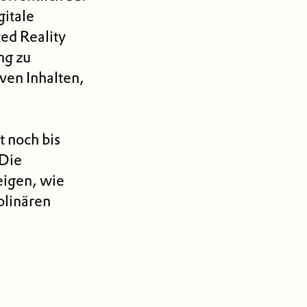
gitale
ed Reality
ng zu
ven Inhalten,
t noch bis
 Die
eigen, wie
plinären