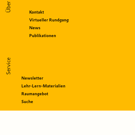
Über uns
Kontakt
Virtueller Rundgang
News
Publikationen
Service
Newsletter
Lehr-Lern-Materialien
Raumangebot
Suche
S
o
c
i
a
l
M
e
d
i
a