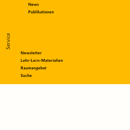
News
Publikationen
Service
Newsletter
Lehr-Lern-Materialien
Raumangebot
Suche
S
o
c
i
a
l
M
e
d
i
a